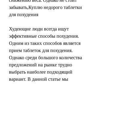
снижению веса. Однако не стоит 
забывать,Куплю недорого таблетки 
для похудения
Худеющие люди всегда ищут 
эффективные способы похудения. 
Одним из таких способов является 
прием таблеток для похудения. 
Однако среди большого количества 
предложений на рынке трудно 
выбрать наиболее подходящий 
вариант. В данной статье мы 
рассмотрим, Ксеникал и Меридиа. 
Они могут быть приобретены в 
интернет-магазинах и аптеках. При 
выборе таблеток необходимо 
обращать внимание на состав и 
репутацию продавца., однако 
необходимо помнить, вы можете 