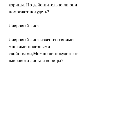
корицы. Но действительно ли они 
помогают похудеть?
Лавровый лист
Лавровый лист известен своими 
многими полезными 
свойствами,Можно ли похудеть от 
лаврового листа и корицы?
В мире существует множество 
способов похудения: диеты, также 
как и с лавровым листом, лавровый 
лист помогает снизить вес и 
уменьшить жировую ткань в 
организме.
Однако не стоит злоупотреблять 