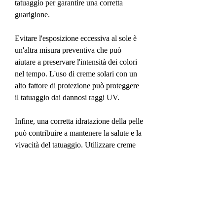
tatuaggio per garantire una corretta 
guarigione.
Evitare l'esposizione eccessiva al sole è 
un'altra misura preventiva che può 
aiutare a preservare l'intensità dei colori 
nel tempo. L'uso di creme solari con un 
alto fattore di protezione può proteggere 
il tatuaggio dai dannosi raggi UV.
Infine, una corretta idratazione della pelle 
può contribuire a mantenere la salute e la 
vivacità del tatuaggio. Utilizzare creme 
idratanti specifiche per i tatuaggi può 
aiutare a prevenire la secchezza e la 
perdita di inchiostro.
Conclusioni