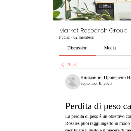
Market Research Group
Public
·
82 members
Discussion
Media
Back
Внимание! Проверено Н
September 8, 2023
Perdita di peso c
La perdita di peso è un obiettivo 
Rosales puoi raggiungerlo in modo 
sacrificare il gusto e il piacere di m