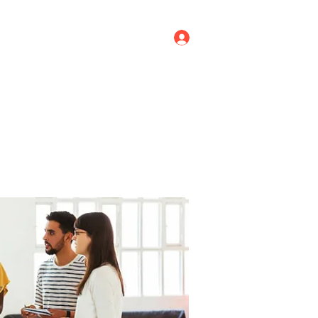
Log In
ricing
Menus
Groups
More