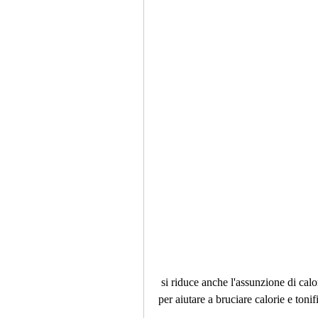
 si riduce anche l'assunzione di calorie e si promuove l'uso di grassi come fonte di energia, 
per aiutare a bruciare calorie e tonif