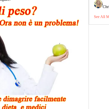
Chri
See All 