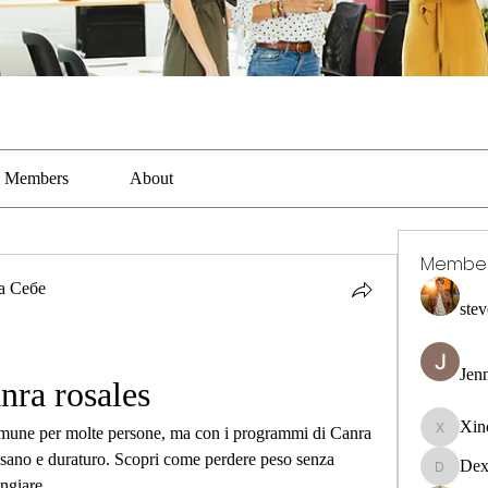
Members
About
Membe
а Себе
stev
Jen
anra rosales
Xin
comune per molte persone, ma con i programmi di Canra 
Xincaito
sano e duraturo. Scopri come perdere peso senza 
Dex
DexterR
angiare.