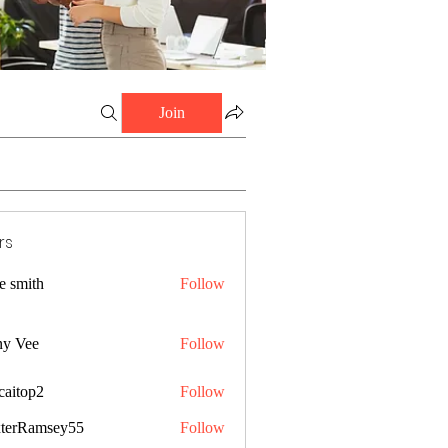
Join
rs
e smith
Follow
ny Vee
Follow
caitop2
Follow
p2
terRamsey55
Follow
amsey55