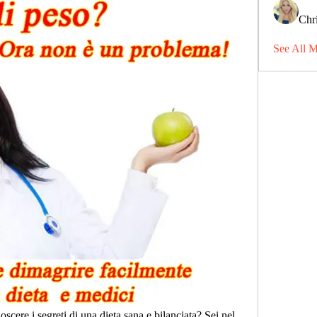
Chri
See All 
cere i segreti di una dieta sana e bilanciata? Sei nel 