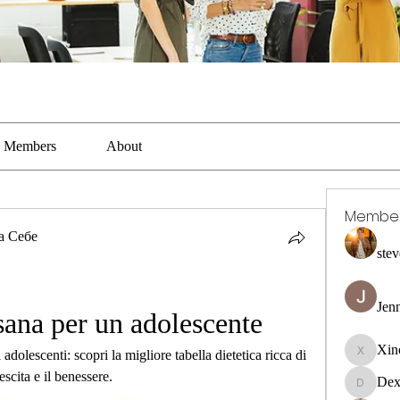
Members
About
Membe
а Себе
stev
Jen
 sana per un adolescente
Xin
adolescenti: scopri la migliore tabella dietetica ricca di 
Xincaito
escita e il benessere.
Dex
DexterR