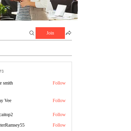
Join
rs
e smith
Follow
ny Vee
Follow
caitop2
Follow
p2
terRamsey55
Follow
amsey55