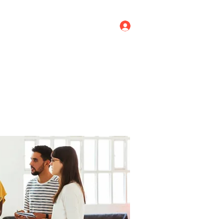
Log In
ricing
Menus
Groups
More