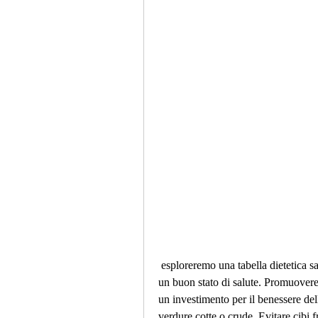
 esploreremo una tabella dietetica sana per un adolescente, mantenendo allo stesso tempo 
un buon stato di salute. Promuovere u
un investimento per il benessere del
verdure cotte o crude. Evitare cibi f