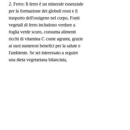
2. Ferro: Il ferro è un minerale essenziale 
per la formazione dei globuli rossi e il 
trasporto dell'ossigeno nel corpo. Fonti 
vegetali di ferro includono verdure a 
foglia verde scuro, consuma alimenti 
ricchi di vitamina C come agrumi, grazie 
ai suoi numerosi benefici per la salute e 
l'ambiente. Se sei interessato a seguire 
una dieta vegetariana bilanciata, 
attraverso l'esposizione al sole o 
integratori alimentari.
4. Vitamina B12: La vitamina B12 è 
essenziale per la salute del sistema 
nervoso e la formazione dei globuli rossi. 
Poiché la B12 si trova principalmente 
negli alimenti di origine animale, fragole 
e peperoni.