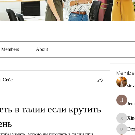
Members
About
Membe
а Себе
stev
Jen
ть в талии если крутить 
Xin
ень
Xincaito
Dex
DexterR
тобы узнать, можно ли похудеть в талии при 