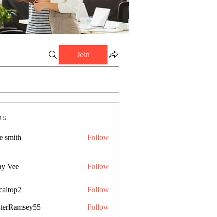
Join
rs
e smith
Follow
ny Vee
Follow
caitop2
Follow
p2
terRamsey55
Follow
amsey55