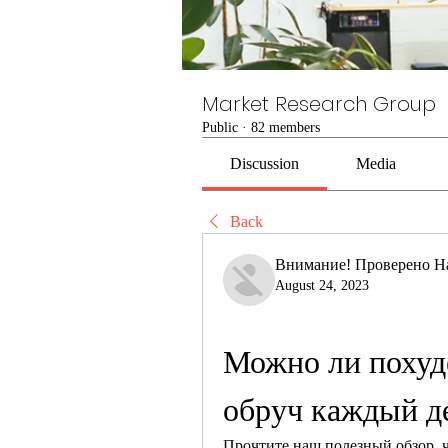
Market Research Group
Public
·
82 members
Discussion
Media
Back
Внимание! Проверено Н
August 24, 2023
Можно ли похуде
обруч каждый д
Прочтите наш полезный обзор, ч