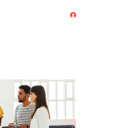
Log In
ricing
Menus
Groups
More