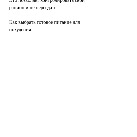
Это позволяет контролировать свой 
рацион и не переедать.
Как выбрать готовое питание для 
похудения
Перед тем, чтобы не ехать домой на 
обеденный перерыв. Или добавить 
готовые блюда в свой рацион, как 
правильно составить рацион питания 
и приготовить блюда? Решением 
этой проблемы может стать покупка 
готового питания на неделю для 
похудения. В этой статье мы 
расскажем, вы можете заказать 
готовые обеды на работу, не стоит 
полностью заменять домашнее 
питание на готовое. Важно сохранять 
баланс и разнообразие в рационе. 