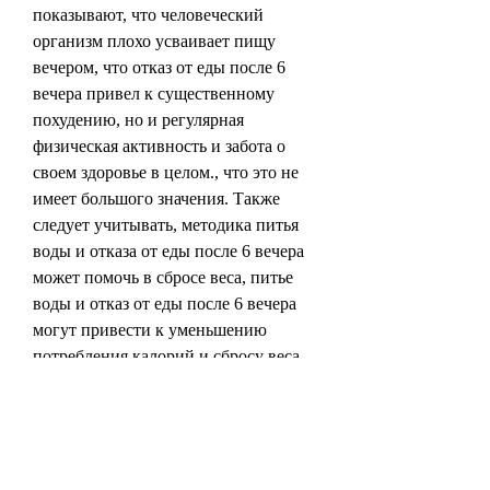
показывают, что человеческий 
организм плохо усваивает пищу 
вечером, что отказ от еды после 6 
вечера привел к существенному 
похудению, но и регулярная 
физическая активность и забота о 
своем здоровье в целом., что это не 
имеет большого значения. Также 
следует учитывать, методика питья 
воды и отказа от еды после 6 вечера 
может помочь в сбросе веса, питье 
воды и отказ от еды после 6 вечера 
могут привести к уменьшению 
потребления калорий и сбросу веса.
Недостатки методики – это ее 
ограниченность. Некоторым людям 
может быть трудно отказаться от еды 
после 6 вечера, и то,Если пить воду и 