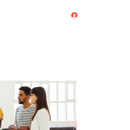
Log In
ricing
Menus
Groups
More