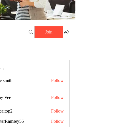
Join
rs
e smith
Follow
ny Vee
Follow
caitop2
Follow
p2
terRamsey55
Follow
amsey55