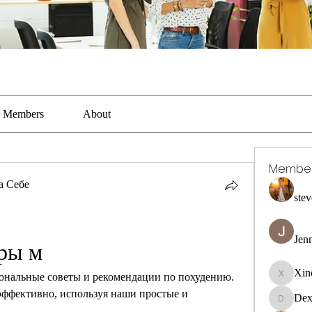
Members
About
Membe
а Себе
stev
Jen
ры м
Xin
ональные советы и рекомендации по похудению. 
Xincaito
 эффективно, используя наши простые и 
Dex
DexterR