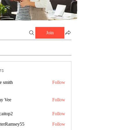
Join
rs
e smith
Follow
ny Vee
Follow
caitop2
Follow
p2
terRamsey55
Follow
amsey55