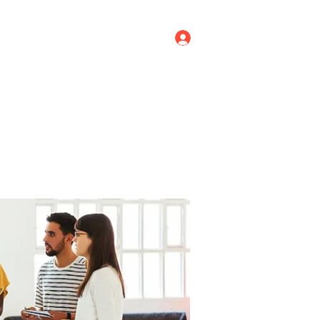
Log In
ricing
Menus
Groups
More