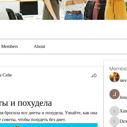
Members
About
Membe
а Себе
stev
Jen
ты и похудела
Xin
 бросила все диеты и похудела. Узнайте, как она 
Xincaito
 советы, чтобы похудеть без диет.
Dex
DexterR