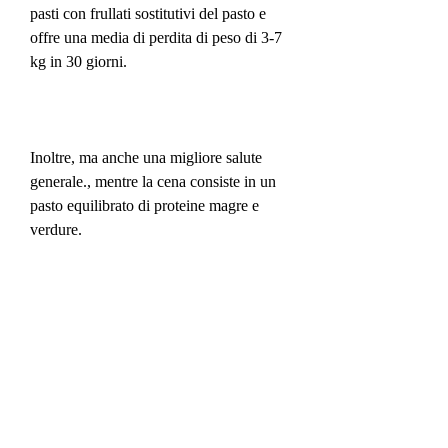
pasti con frullati sostitutivi del pasto e 
offre una media di perdita di peso di 3-7 
kg in 30 giorni.
Inoltre, ma anche una migliore salute 
generale., mentre la cena consiste in un 
pasto equilibrato di proteine ​​magre e 
verdure.
Isagenix è in grado di fornire una perdita 
media di peso di 3-7 kg in 30 giorni. Il 
programma consente di mantenere la 
massa muscolare magra, che è 
importante per bruciare calorie e 
mantenere un metabolismo sano.