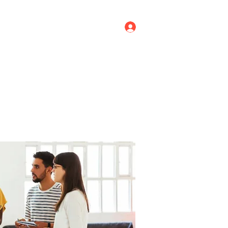
Log In
ricing
Menus
Groups
More