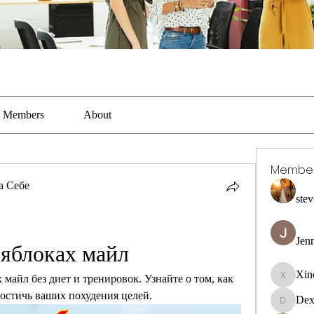
Members
About
Membe
а Себе
stev
Jen
 яблоках майл
Xin
 майл без диет и тренировок. Узнайте о том, как 
Xincaito
остичь ваших похудения целей.
Dex
DexterR