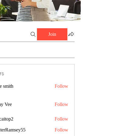
Join
rs
e smith
Follow
ny Vee
Follow
caitop2
Follow
p2
terRamsey55
Follow
amsey55