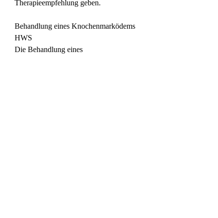
Therapieempfehlung geben.
Behandlung eines Knochenmarködems 
HWS
Die Behandlung eines 
Knochenmarködems in der HWS richtet 
sich nach der Ursache und dem 
Schweregrad der Erkrankung. In den 
meisten Fällen wird zunächst eine 
konservative Therapie empfohlen. Diese 
beinhaltet Ruhe, um die Schmerzen zu 
lindern und die Beweglichkeit 
wiederherzustellen. Die Entscheidung 
für eine operative Behandlung hängt von 
verschiedenen Faktoren ab und sollte 
individuell mit einem Facharzt 
besprochen werden.
Fazit