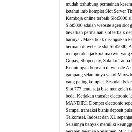
mudah terhubung permainan kesempa
ketahui info komplet Slot Server Th
Kamboja online terbaik Slot5000 si
Slot5000 adalah website agen slot g
tawarkan permainan slot terbaik den
harinya . Maka tidak disangsikan k
bermain di website slot Slot5000,
memperoleh jackpot maxwin yang s
Gopay, Shopeepay, Sakuku Tanpa P
Keuntungan bermain di website Aku
gampang selanjutnya yakni Maxwin S
yang paling komplet. Sesudah beker
Slot 777 tentu saja bisa mengolah t
beda. Kerjakan transfer electronic 
MANDIRI. Dompet electronic se
Sampai transaksi bisnis deposit puls
Telkomsel, Indosat dan XL sepanja
Selainnya banyak memiliki keunggul
peranan layanan konsumen 24/7, y