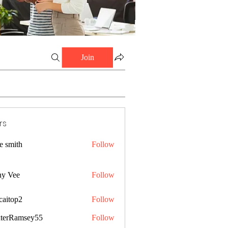
Join
rs
e smith
Follow
ny Vee
Follow
caitop2
Follow
p2
terRamsey55
Follow
amsey55