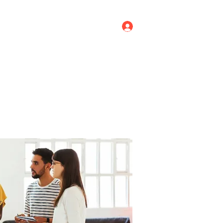
Log In
ricing
Menus
Groups
More