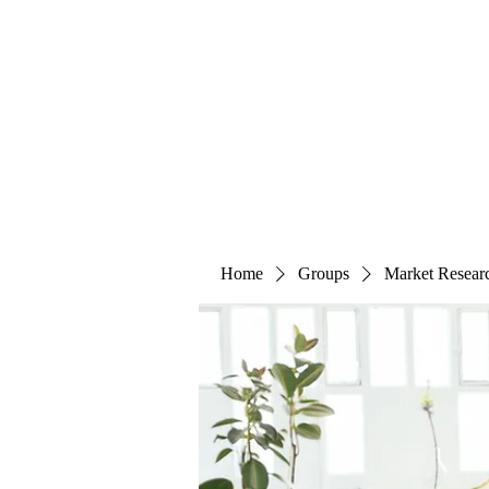
The Alternet Books
Home
Groups
Market Resear