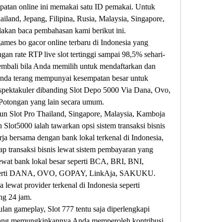
tan online ini memakai satu ID pemakai. Untuk 
ailand, Jepang, Filipina, Rusia, Malaysia, Singapore, 
lakan baca pembahasan kami berikut ini.
ames bo gacor online terbaru di Indonesia yang 
gan rate RTP live slot tertinggi sampai 98,5% sehari-
embali bila Anda memilih untuk mendaftarkan dan 
 Anda terang mempunyai kesempatan besar untuk 
pektakuler dibanding Slot Depo 5000 Via Dana, Ovo, 
otongan yang lain secara umum.
n Slot Pro Thailand, Singapore, Malaysia, Kamboja 
lot5000 ialah tawarkan opsi sistem transaksi bisnis 
ja bersama dengan bank lokal terkenal di Indonesia, 
iap transaksi bisnis lewat sistem pembayaran yang 
lewat bank lokal besar seperti BCA, BRI, BNI, 
perti DANA, OVO, GOPAY, LinkAja, SAKUKU. 
a lewat provider terkenal di Indonesia seperti 
ng 24 jam.
an gameplay, Slot 777 tentu saja diperlengkapi 
ang memungkinkannya Anda memperoleh kontribusi 