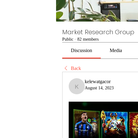
Market Research Group
Public
·
82 members
Discussion
Media
Back
kelewatgacor
August 14, 2023
kelewatgacor