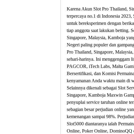
Karena Akun Slot Pro Thailand, Sin
terpercaya no.1 di Indonesia 2023, S
untuk bereksperimen dengan berik
tiap anggota saat lakukan betting. 
Singapore, Malaysia, Kamboja yang
Negeri paling populer dan gampang
Pro Thailand, Singapore, Malaysia, 
sehari-harinya. Ini menggenggam lise
PAGCOR, iTech Labs, Malta Gamin
Bersertifikasi, dan Komisi Permain
kenyamanan Anda waktu main di w
Selainnya dikenali sebagai Slot Serv
Singapore, Kamboja Maxwin Gampang
penyuplai service taruhan online te
sebagian besar perjudian online ya
kemenangan sampai 98%. Perjudian 
Slot5000 diantaranya ialah Permain
Online, Poker Online, DominoQQ da