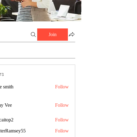
Join
rs
e smith
Follow
ny Vee
Follow
caitop2
Follow
p2
terRamsey55
Follow
amsey55