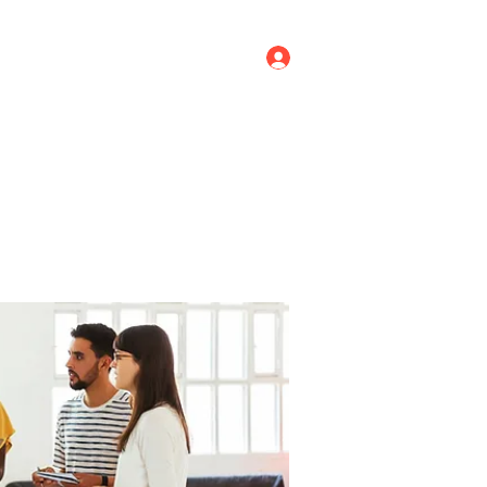
Log In
ricing
Menus
Groups
More