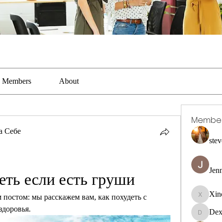
Members
About
Membe
а Себе
stev
Jen
еть если есть груши
Xin
 постом: мы расскажем вам, как похудеть с 
Xincaito
здоровья.
Dex
DexterR