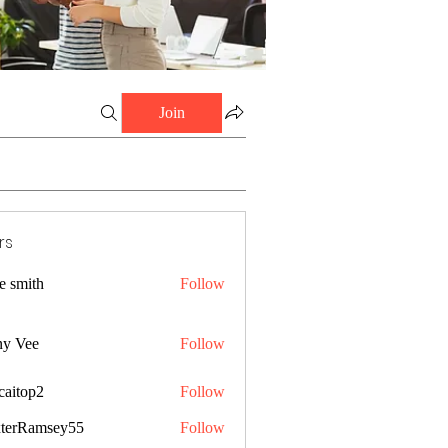
Join
rs
e smith
Follow
ny Vee
Follow
caitop2
Follow
p2
terRamsey55
Follow
amsey55