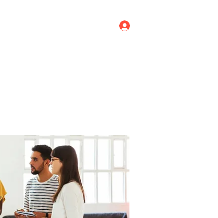
Log In
ricing
Menus
Groups
More