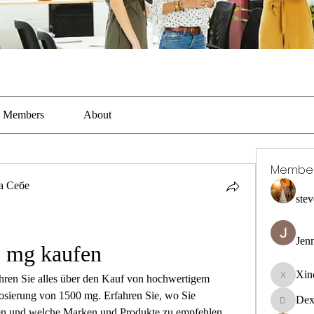
Members
About
Membe
а Себе
stev
Jen
 mg kaufen
Xin
ren Sie alles über den Kauf von hochwertigem 
Xincaito
osierung von 1500 mg. Erfahren Sie, wo Sie 
Dex
DexterR
n und welche Marken und Produkte zu empfehlen 