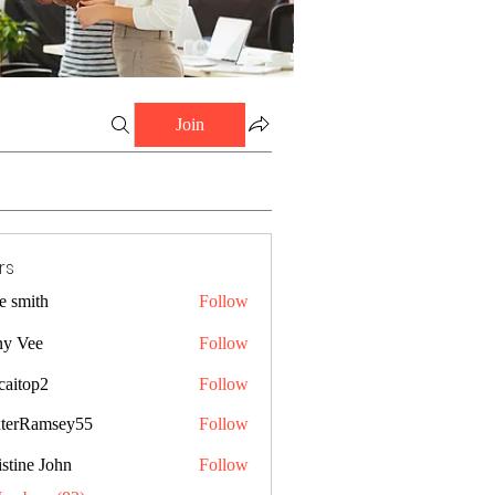
Join
rs
e smith
Follow
ny Vee
Follow
caitop2
Follow
p2
terRamsey55
Follow
amsey55
stine John
Follow