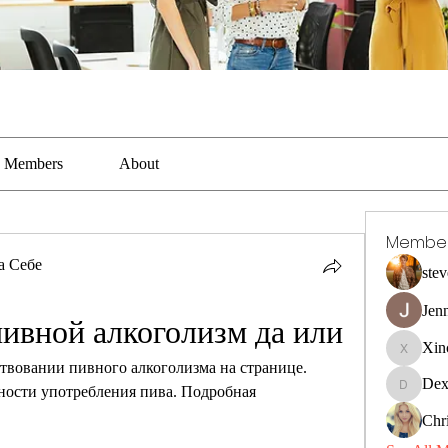
Members
About
Membe
а Себе
stev
Jen
ивной алкоголизм да или
Xin
Xincaito
ствовании пивного алкоголизма на странице. 
Dex
ности употребления пива. Подробная 
DexterR
Chri