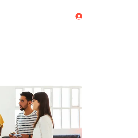
Log In
ricing
Menus
Groups
More