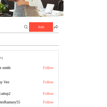
Join
rs
e smith
Follow
ny Vee
Follow
caitop2
Follow
p2
terRamsey55
Follow
amsey55