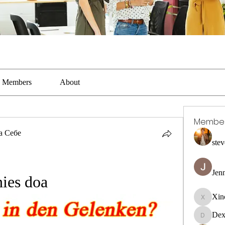
Members
About
Membe
а Себе
stev
Jen
ies doa
Xin
Xincaito
Dex
DexterR