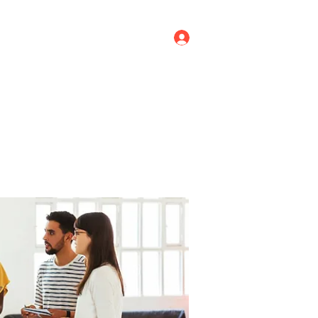
Log In
ricing
Menus
Groups
More