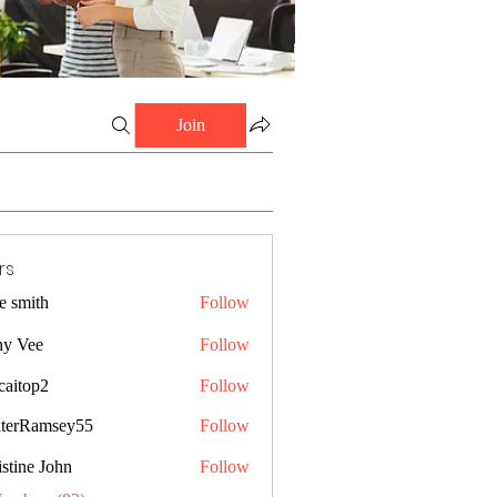
Join
rs
e smith
Follow
ny Vee
Follow
caitop2
Follow
p2
terRamsey55
Follow
amsey55
stine John
Follow