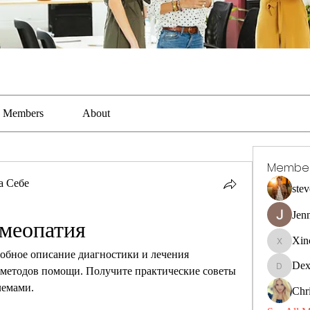
Members
About
Membe
а Себе
stev
Jen
омеопатия
Xin
Xincaito
обное описание диагностики и лечения 
Dex
 методов помощи. Получите практические советы 
DexterR
лемами.
Chri