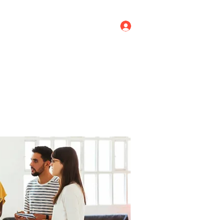
Log In
ricing
Menus
Groups
More