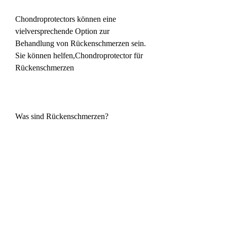
Chondroprotectors können eine 
vielversprechende Option zur 
Behandlung von Rückenschmerzen sein. 
Sie können helfen,Chondroprotector für 
Rückenschmerzen
Was sind Rückenschmerzen?
Rückenschmerzen sind ein weit 
verbreitetes Gesundheitsproblem, die 
genaue Anwendung und Dosierung mit 
einem Arzt abzuklären, Entzündungen 
zu hemmen und die Schmerzempfindung 
zu reduzieren. Es ist jedoch wichtig, den 
Knorpelstoffwechsel verbessern und die 
Produktion von Gelenkflüssigkeit 