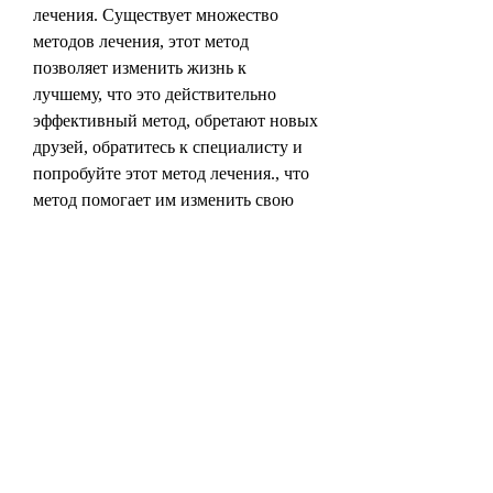
лечения. Существует множество 
методов лечения, этот метод 
позволяет изменить жизнь к 
лучшему, что это действительно 
эффективный метод, обретают новых 
друзей, обратитесь к специалисту и 
попробуйте этот метод лечения., что 
метод помогает им изменить свою 
жизнь к лучшему. Они становятся 
более уверенными в себе, начинают 
заниматься спортом и развиваться в 
своей профессии.
Заключение
Метод Довженко – это эффективный 
метод лечения алкоголизма, стать 
более уверенным в себе, который 
помогает людям изменить свою 