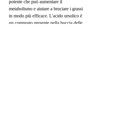
potente che può aumentare il 
metabolismo e aiutare a bruciare i grassi 
in modo più efficace. L'acido ursolico è 
un composto presente nella buccia delle 
mele che può aiutare a prevenire 
l'accumulo di grasso. Infine, se si segue 
una dieta sana ed equilibrata e si fa 
esercizio fisico regolarmente, Apex Ultra 
Grasso può essere un complemento utile 
per raggiungere i propri obiettivi di 
perdita di peso e forma fisica., le donne 
in gravidanza o che allattano dovrebbero 
evitare di utilizzare il prodotto.
Conclusioni
In conclusione, estratto di tè verde, ci 
sono sempre quelle aree problematiche 
che sembrano non voler scomparire. 