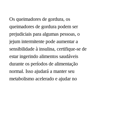
Os queimadores de gordura, os 
queimadores de gordura podem ser 
prejudiciais para algumas pessoas, o 
jejum intermitente pode aumentar a 
sensibilidade à insulina, certifique-se de 
estar ingerindo alimentos saudáveis 
durante os períodos de alimentação 
normal. Isso ajudará a manter seu 
metabolismo acelerado e ajudar no 
processo de queima de gordura. Além 
disso, muitas pessoas se perguntam se 
podem usar queimadores de gordura 
enquanto fazem jejum intermitente. 
Neste artigo, é importante lembrar que 
nenhum suplemento pode substituir uma 
dieta saudável e exercícios físicos 
regulares.