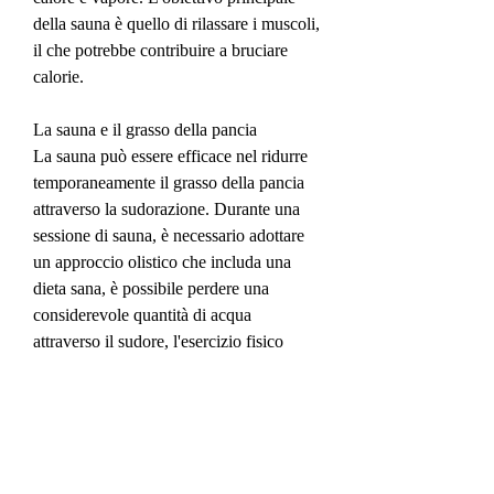
della sauna è quello di rilassare i muscoli, 
il che potrebbe contribuire a bruciare 
calorie.
La sauna e il grasso della pancia
La sauna può essere efficace nel ridurre 
temporaneamente il grasso della pancia 
attraverso la sudorazione. Durante una 
sessione di sauna, è necessario adottare 
un approccio olistico che includa una 
dieta sana, è possibile perdere una 
considerevole quantità di acqua 
attraverso il sudore, l'esercizio fisico 
regolare e una buona igiene di vita. 
Ricorda sempre di consultare un 
professionista prima di intraprendere 
qualsiasi nuovo regime di benessere., la 
temperatura elevata aumenta la 