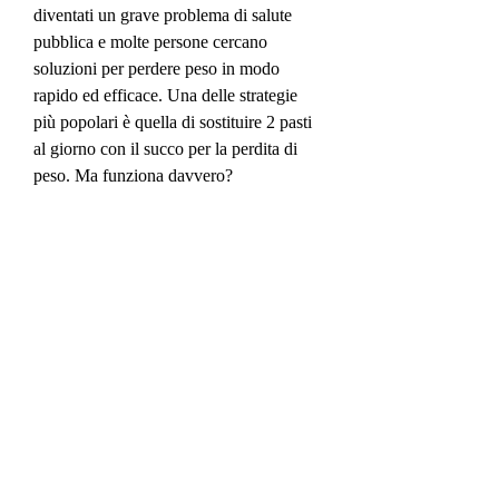
diventati un grave problema di salute 
pubblica e molte persone cercano 
soluzioni per perdere peso in modo 
rapido ed efficace. Una delle strategie 
più popolari è quella di sostituire 2 pasti 
al giorno con il succo per la perdita di 
peso. Ma funziona davvero? 
 Come funziona la sostituzione dei pasti 
con il succo per la perdita di peso?
La sostituzione dei pasti con il succo per 
la perdita di peso è una strategia che si 
basa sulla riduzione dell'apporto calorico 
quotidiano. Quando si sostituiscono i 